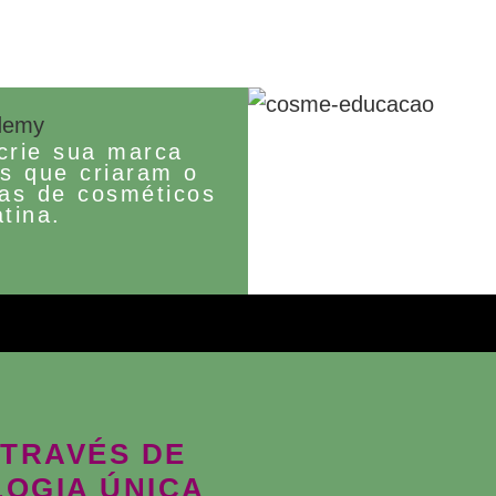
crie sua marca
as que criaram o
as de cosméticos
tina.
ATRAVÉS DE
OGIA ÚNICA