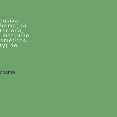
lusiva
 formação
reciona,
o mergulho
osméticos
ty) de