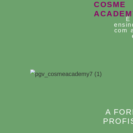
COSME
ACADEM
É
ensin
com a
A FOR
PROFI