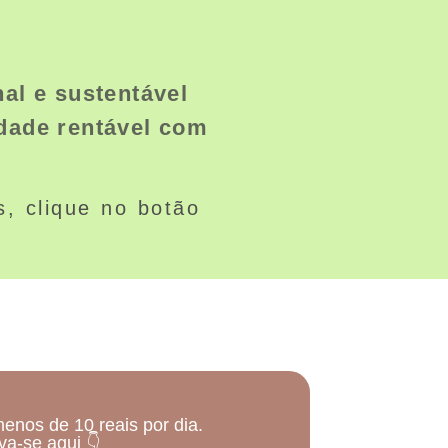
nal e sustentável
idade rentável com
s, clique no botão
menos de 10 reais por dia.
va-se aqui 👇