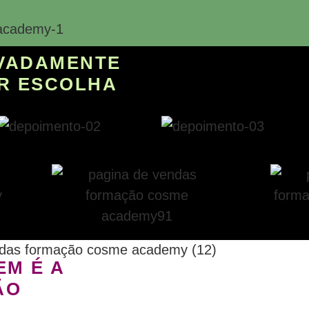
VADAMENTE
R ESCOLHA
EM É A
ÃO