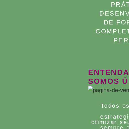
PRÁT
DESENV
DE FO
COMPLET
PER
ENTENDA
SOMOS Ú
Todos o
estrateg
otimizar se
sempre 